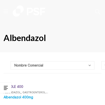
Albendazol
NEZOLE 400
,
,
,
ALBENDAZOL
GASTROENTEROLOGÍA
LÍNEA TERAPÉUTICA
PRINCIPIO ACTIVO
Albendazol 400mg