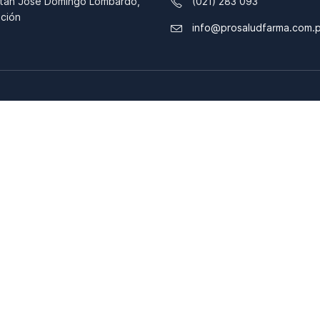
tán José Domingo Lombardo,
(021) 283 093
ción
info@prosaludfarma.com.