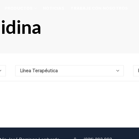
PRODUCTOS
NOTICIAS
TRABAJE CON NOSOTROS
idina
,
CIALIDADES FARMACÉUTICAS
TODOS