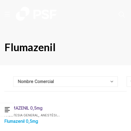
Flumazenil
FLUMAZENIL 0,5mg
,
,
,
ANESTESIA GENERAL
ANESTÉSICOS
ESPECIALIDADES FARMACÉUTICAS
FLU
Flumazenil 0,5mg