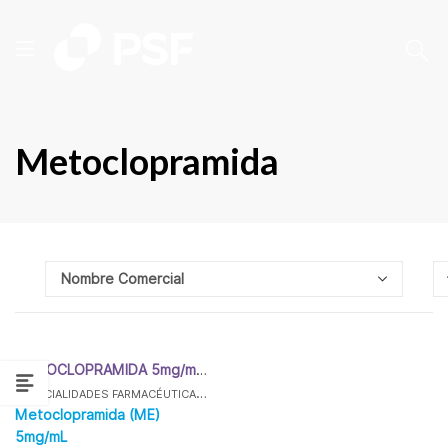
Metoclopramida
METOCLOPRAMIDA 5mg/mL PSF
ESPECIALIDADES FARMACÉUTICAS
,
,
GASTROENTEROLOGÍA
METOCLOPRAMID
Metoclopramida (ME)
5mg/mL