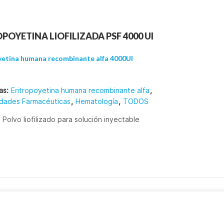
PRODUCTOS
NOTICIAS
TRABAJE CON NOSOTROS
POYETINA LIOFILIZADA PSF 4000 UI
yetina humana recombinante alfa 4000UI
as:
Eritropoyetina humana recombinante alfa
,
idades Farmacéuticas
,
Hematología
,
TODOS
:
Polvo liofilizado para solución inyectable