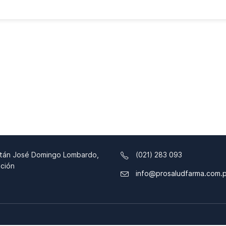
tán José Domingo Lombardo,
(021) 283 093
ción
info@prosaludfarma.com.