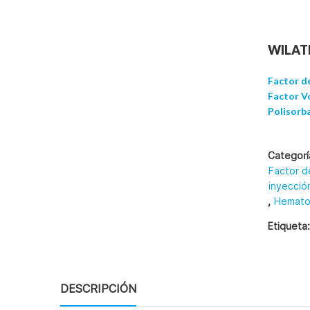
INICIO
NOSOTROS
WILATE
CONTACTO
Factor d
Factor V
Polisorba
Categorí
Factor d
inyecció
,
Hemato
Etiqueta
DESCRIPCIÓN