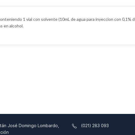
t conteniendo 1 vial con solvente (10mL de agua para inyeccion con 0,1% d
s en alcohol.
tán José Domingo Lombardo,
(021) 283 093
ción