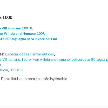
PRODUCTOS
NOTICIAS
TRABAJE CON NOSOTROS
 1000
e VIII Humano 100 UI;
on Willebrand Humano 100 UI;
to 80 1mg; agua para inyeccion 1 ml
as:
Especialidades Farmacéuticas
,
e VIII humano; factor von willebrand humano; polisorbato 80; agua 
n
logía
,
TODOS
:
Polvo liofilizado para solución inyectable