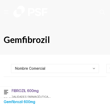
Gemfibrozil
GEMFIBROZIL 600mg
ESPECIALIDADES FARMACÉUTICAS
,
,
,
GEMFIBROZIL
METABÓLICOS
TODOS
Gemfibrozil 600mg