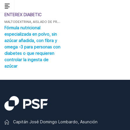
ENTEREX DIABETIC
MALTODEXTRINA, AISLADO DE PROTEÍNA DE SUERO DE LECHE, ACEITE DE GIRASOL, CLORURO DE POTASIO
Fórmula nutricional
especializada en polvo, sin
azúcar añadida, con fibra y
omega -3 para personas con
diabetes o que requieren
controlar la ingesta de
azúcar
Capitán José Domingo Lombardo, Asunción