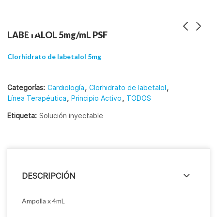
LABETALOL 5mg/mL PSF
Clorhidrato de labetalol 5mg
Categorías:
Cardiología
,
Clorhidrato de labetalol
,
Línea Terapéutica
,
Principio Activo
,
TODOS
Etiqueta:
Solución inyectable
DESCRIPCIÓN
Ampolla x 4mL